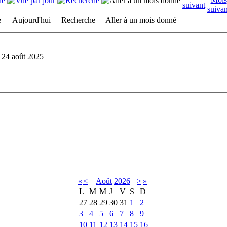
e
Aujourd'hui
Recherche
Aller à un mois donné
 24 août 2025
«
<
Août
2026
>
»
L
M
M
J
V
S
D
27
28
29
30
31
1
2
3
4
5
6
7
8
9
10
11
12
13
14
15
16