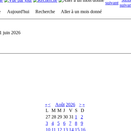
e
Aujourd'hui
Recherche
Aller à un mois donné
01 juin 2026
«
<
Août
2026
>
»
L
M
M
J
V
S
D
27
28
29
30
31
1
2
3
4
5
6
7
8
9
10
11
12
13
14
15
16